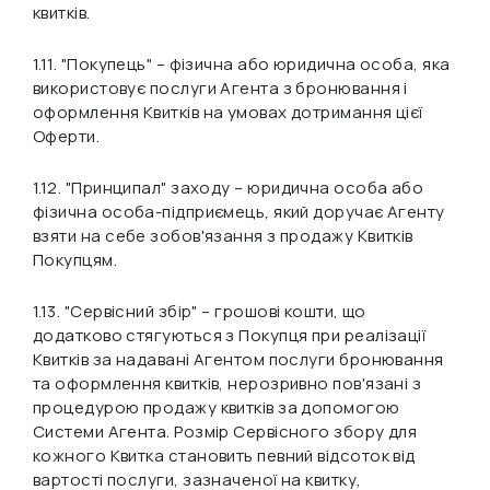
квитків.
1.11.
"Покупець"
– фізична або юридична особа, яка
використовує послуги Агента з бронювання і
оформлення Квитків на умовах дотримання цієї
Оферти.
1.12.
"Принципал"
заходу – юридична особа або
фізична особа-підприємець, який доручає Агенту
взяти на себе зобов'язання з продажу Квитків
Покупцям.
1.13.
"Сервісний збір"
– грошові кошти, що
додатково стягуються з Покупця при реалізації
Квитків за надавані Агентом послуги бронювання
та оформлення квитків, нерозривно пов'язані з
процедурою продажу квитків за допомогою
Системи Агента. Розмір Сервісного збору для
кожного Квитка становить певний відсоток від
вартості послуги, зазначеної на квитку,