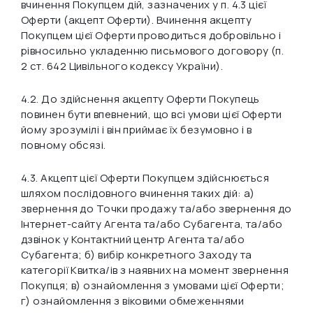
вчинення Покупцем дій, зазначених у п. 4.3 цієї
Оферти (акцепт Оферти). Вчинення акцепту
Покупцем цієї Оферти проводиться добровільно і
рівносильно укладенню письмового договору (п.
2 ст. 642 Цивільного кодексу України).
4.2. До здійснення акцепту Оферти Покупець
повинен бути впевнений, що всі умови цієї Оферти
йому зрозумілі і він приймає їх безумовно і в
повному обсязі.
4.3. Акцепт цієї Оферти Покупцем здійснюється
шляхом послідовного вчинення таких дій: а)
звернення до Точки продажу та/або звернення до
Інтернет-сайту Агента та/або Субагента, та/або
дзвінок у Контактний центр Агента та/або
Субагента; б) вибір конкретного Заходу та
категорії Квитка/ів з наявних на момент звернення
Покупця; в) ознайомлення з умовами цієї Оферти;
г) ознайомлення з віковими обмеженнями