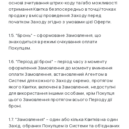
основі зчитування штрих-коду та/або можливості
отримання Квитка безпосередньо в точці/точках
продажу в місці проведення Заходу перед
початком Заходу згідно з умовами цієї Оферти.
1.5.
"Бронь"
– сформоване Замовлення, що
знаходиться в режимі очікування оплати
Покупцем.
1.6.
"Період дії броні"
– період часу з моменту
оформлення Замовлення до моменту вчинення
оплати Замовлення, встановлений Агентом в
Системі для кожного Заходу окремо, протягом
якого Квитки, включені в Замовлення, недоступні
для використання іншими особами, крім Покупця
цього Замовлення протягом всього Періоду дії
броні.
1.7.
"Замовлення"
– один або кілька Квитків на один
Захід, обраних Покупцем із Системи та об'єднаних