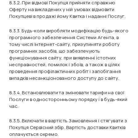
8.3.2. При відмові Покупця прийняти справжню
Оферту на викладених у ній умовах відмовити
Покупцеві в продажі йому Квитка і наданні Послуг.
8.3.3. Будь-коли виробляти модифікацію будь-якого
програмного забезпечення Системи Агента, в
тому числі Інтернет-сайту, призупиняти роботу
програмних засобів, що забезпечують
функціонування сайту, при виявленні істотних
несправностей, помилок і збоїв, а також в цілях
проведення профілактичних робіт і запобігання
випадків несанкціонованого доступу до сайту.
8.3.4. Встановлювати та змінювати тарифи на свої
Послуги в односторонньому порядку і в будь-який
час.
8.3.5. Включати в вартість Замовлення і стягувати з
Покупця Сервісний збір. Вартість доставки Квитків
оплачується окремо.