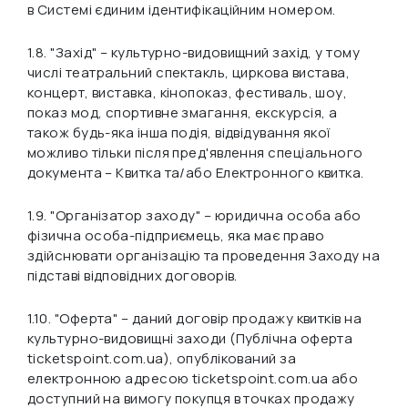
в Системі єдиним ідентифікаційним номером.
1.8.
"Захід"
– культурно-видовищний захід, у тому
числі театральний спектакль, циркова вистава,
концерт, виставка, кінопоказ, фестиваль, шоу,
показ мод, спортивне змагання, екскурсія, а
також будь-яка інша подія, відвідування якої
можливо тільки після пред'явлення спеціального
документа – Квитка та/або Електронного квитка.
1.9.
"Організатор заходу"
– юридична особа або
фізична особа-підприємець, яка має право
здійснювати організацію та проведення Заходу на
підставі відповідних договорів.
1.10.
"Оферта"
– даний договір продажу квитків на
культурно-видовищні заходи (Публічна оферта
ticketspoint.com.ua), опублікований за
електронною адресою ticketspoint.com.ua або
доступний на вимогу покупця в точках продажу