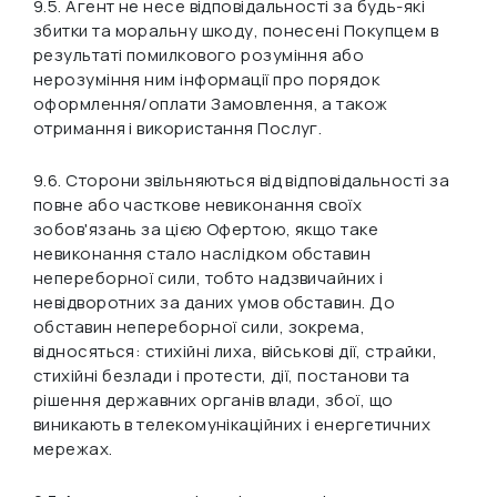
9.5. Агент не несе відповідальності за будь-які
збитки та моральну шкоду, понесені Покупцем в
результаті помилкового розуміння або
нерозуміння ним інформації про порядок
оформлення/оплати Замовлення, а також
отримання і використання Послуг.
9.6. Сторони звільняються від відповідальності за
повне або часткове невиконання своїх
зобов'язань за цією Офертою, якщо таке
невиконання стало наслідком обставин
непереборної сили, тобто надзвичайних і
невідворотних за даних умов обставин. До
обставин непереборної сили, зокрема,
відносяться: стихійні лиха, військові дії, страйки,
стихійні безлади і протести, дії, постанови та
рішення державних органів влади, збої, що
виникають в телекомунікаційних і енергетичних
мережах.