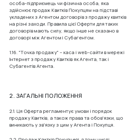
особа-підприємець чи фізична особа, яка
здійснює продаж Квитків Покупцям на підставі
укладених з Агентом договорів з продажу квитків
на різні заходи. Правила цієї Оферти для таких
договорів мають силу, якщо інше не сказано в
договорі між Агентом і Субагентом.
1.16.
"Точка продажу"
– каса і web-сайти в мережі
Інтернет з продажу Квитків як Агента, так і
Субагентів Агента.
2. ЗАГАЛЬНІ ПОЛОЖЕННЯ
2.1. Ця Оферта регламентує умови і порядок
продажу Квитків, а також права та обов'язки, що
виникають у зв'язку з цим у Агента і Покупця.
2.2. Продаж Квитків Покупцеві, в тому числі