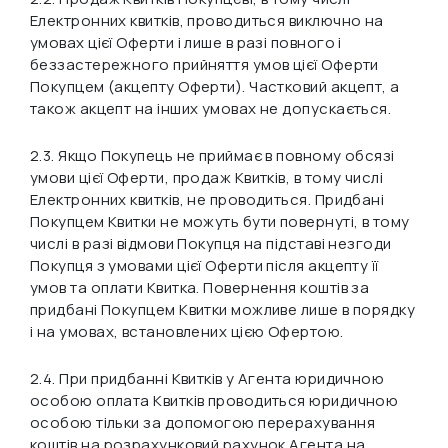
Електронних квитків, проводиться виключно на
умовах цієї Оферти і лише в разі повного і
беззастережного прийняття умов цієї Оферти
Покупцем (акцепту Оферти). Частковий акцепт, а
також акцепт на інших умовах не допускається.
2.3. Якщо Покупець не приймає в повному обсязі
умови цієї Оферти, продаж Квитків, в тому числі
Електронних квитків, не проводиться. Придбані
Покупцем Квитки не можуть бути повернуті, в тому
числі в разі відмови Покупця на підставі незгоди
Покупця з умовами цієї Оферти після акцепту її
умов та оплати Квитка. Повернення коштів за
придбані Покупцем Квитки можливе лише в порядку
і на умовах, встановлених цією Офертою.
2.4. При придбанні Квитків у Агента юридичною
особою оплата Квитків проводиться юридичною
особою тільки за допомогою перерахування
коштів на розрахунковий рахунок Агента на