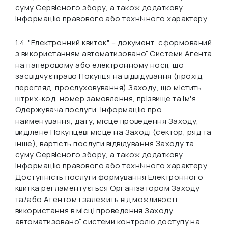
суму Сервісного збору, а також додаткову
інформацію правового або технічного характеру.
1.4.
"Електронний квиток"
– документ, сформований
з використанням автоматизованої Системи Агента
на паперовому або електронному носії, що
засвідчує право Покупця на відвідування (прохід,
перегляд, прослуховування) Заходу, що містить
штрих-код, номер замовлення, прізвище та ім'я
Одержувача послуги, інформацію про
найменування, дату, місце проведення Заходу,
виділене Покупцеві місце на Заході (сектор, ряд та
інше), вартість послуги відвідування Заходу та
суму Сервісного збору, а також додаткову
інформацію правового або технічного характеру.
Доступність послуги формування Електронного
квитка регламентується Організатором Заходу
та/або Агентом і залежить від можливості
використання в місці проведення Заходу
автоматизованої системи контролю доступу на