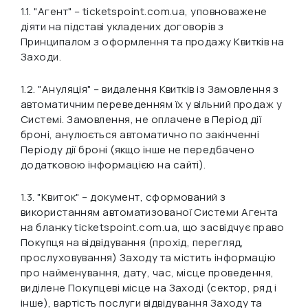
1.1.
"Агент"
– ticketspoint.com.ua, уповноважене
діяти на підставі укладених договорів з
Принципалом з оформлення та продажу Квитків на
Заходи.
1.2.
"Ануляція"
– видалення Квитків із Замовлення з
автоматичним переведенням їх у вільний продаж у
Системі. Замовлення, не оплачене в Період дії
броні, анулюється автоматично по закінченні
Періоду дії броні (якщо інше не передбачено
додатковою інформацією на сайті).
1.3.
"Квиток"
– документ, сформований з
використанням автоматизованої Системи Агента
на бланку ticketspoint.com.ua, що засвідчує право
Покупця на відвідування (прохід, перегляд,
прослуховування) Заходу та містить інформацію
про найменування, дату, час, місце проведення,
виділене Покупцеві місце на Заході (сектор, ряд і
інше), вартість послуги відвідування Заходу та