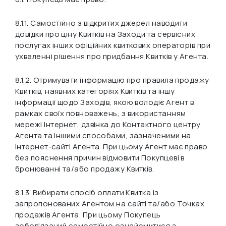
8.1.1. Самостійно з відкритих джерел наводити
довідки про ціну Квитків на Заходи та сервісних
послугах інших офіційних квиткових операторів при
ухваленні рішення про придбання Квитків у Агента.
8.1.2. Отримувати інформацію про правила продажу
Квитків, наявних категоріях Квитків та іншу
інформації щодо Заходів, якою володіє Агент в
рамках своїх повноважень, з використанням
мережі Інтернет, дзвінка до Контактного центру
Агента та іншими способами, зазначеними на
Інтернет-сайті Агента. При цьому Агент має право
без пояснення причин відмовити Покупцеві в
бронюванні та/або продажу Квитків.
8.1.3. Вибирати спосіб оплати Квитка із
запропонованих Агентом на сайті та/або Точках
продажів Агента. При цьому Покупець
зобов'язаний самостійно ознайомитися з